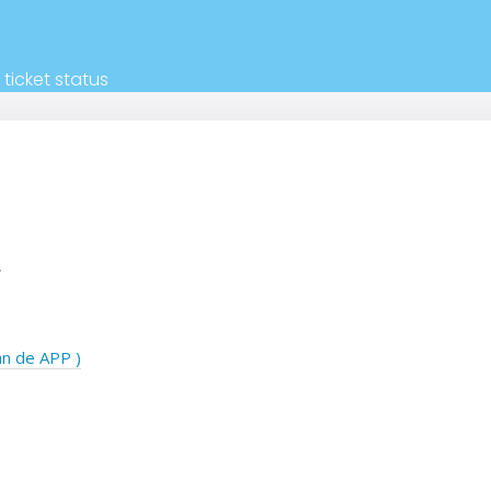
 ticket status
.
an de APP )