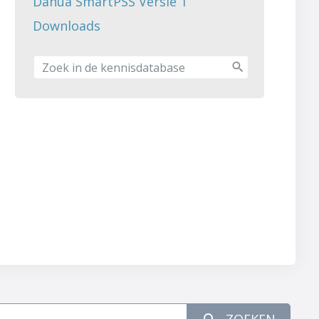
Dahua SmartPSS Versie 1
Downloads
ZOEKEN